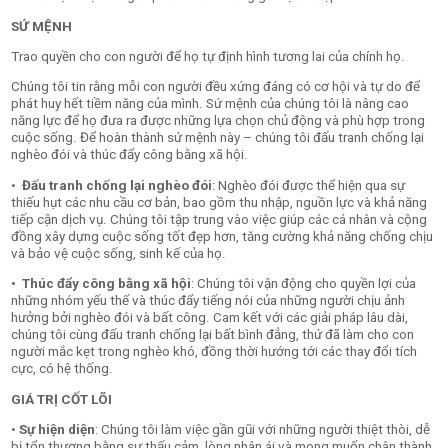
SỨ MỆNH
Trao quyền cho con người để họ tự định hình tương lai của chính họ.
Chúng tôi tin rằng mỗi con người đều xứng đáng có cơ hội và tự do để
phát huy hết tiềm năng của mình. Sứ mệnh của chúng tôi là nâng cao
năng lực để họ đưa ra được những lựa chọn chủ động và phù hợp trong
cuộc sống. Để hoàn thành sứ mệnh này – chúng tôi đấu tranh chống lại
nghèo đói và thúc đẩy công bằng xã hội.
•
Đấu tranh chống lại nghèo đói
: Nghèo đói được thể hiện qua sự
thiếu hụt các nhu cầu cơ bản, bao gồm thu nhập, nguồn lực và khả năng
tiếp cận dịch vụ. Chúng tôi tập trung vào việc giúp các cá nhân và cộng
đồng xây dựng cuộc sống tốt đẹp hơn, tăng cường khả năng chống chịu
và bảo vệ cuộc sống, sinh kế của họ.
• Thúc đẩy công bằng xã hội
: Chúng tôi vận động cho quyền lợi của
những nhóm yếu thế và thúc đẩy tiếng nói của những người chịu ảnh
hưởng bởi nghèo đói và bất công. Cam kết với các giải pháp lâu dài,
chúng tôi cùng đấu tranh chống lại bất bình đẳng, thứ đã làm cho con
người mắc kẹt trong nghèo khó, đồng thời hướng tới các thay đổi tích
cực, có hệ thống.
GIÁ TRỊ CỐT LÕI
•
Sự hiện diện
: Chúng tôi làm việc gần gũi với những người thiệt thòi, dễ
bị tổn thương bằng sự thấu cảm, lòng nhân ái và mong muốn chân thành