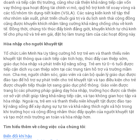
doanh
và tiếp cận thị trường, cũng như cải thiện khả năng tiếp cận vốn
vay thông qua hoạt động
tài chính vi mô, quỹ
hỗ trợ kinh tế xoay vòng và
các tổ/nhóm tín dụng-tiết kiệm (VSLA). Các sáng kiến kinh tế tập thể
như nhóm sản xuất, phát triển chuỗi giá trị và du lịch sinh thái cộng đồng
cũng được khuyến khích nhằm tăng cường khả năng chống chịu về kinh
tế. Đồng thời, chúng tôi thúc đẩy bình đẳng giới, khuyến khích tự chủ kinh
tế cho phụ nữ và trẻ em gái, đặt họ làm trung tâm của các hoạt động này.
Hòa nhập cho người khuyết tật
Tổ chức Liên Minh Na Uy tăng cường hỗ trợ trẻ em và thanh thiếu niên
khuyết tật thông qua cách tiếp cận tích hợp, thúc đẩy can thiệp sớm,
giáo dục hòa nhập và phát triển kỹ năng sống. Trẻ em từ 0–6 tuổi được
tiếp cận dịch vụ can thiệp sớm tại các trung tâm hỗ trợ và trường mầm
non. Cha mẹ, người chăm sóc, giáo viên và cán bộ quản lý giáo dục được
đào tạo để hỗ trợ sự phát triển cho trẻ khuyết tật và tạo điều kiện cho trẻ
được chuyển tiếp thuận lợi sang giáo dục phổ thông. Giáo viên được
trang bị các phương pháp giảng dạy hòa nhập, trường học được cải thiện
cơ sở vật chất giúp tăng khả năng tiếp cận, và tạo không gian học tập và
hòa nhập. Ngoài ra, trẻ em và thanh thiếu niên khuyết tật được đào tạo
kỹ năng sống để xây dựng sự tự tin và khả năng thích nghi xã hội trong
khi trường học và cộng đồng nhằm thúc đẩy quyền của người khuyết tật
và tạo một môi trường an toàn và hòa nhập hơn.
Tìm hiểu thêm về công việc của chúng tôi:
Biến đổi khí hậu