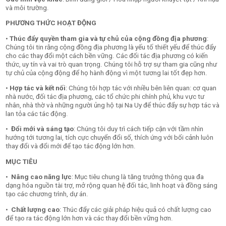
và môi trường.
PHƯƠNG THỨC HOẠT ĐỘNG
•
Thúc đẩy quyền tham gia và tự chủ của cộng đồng địa phương
:
Chúng tôi tin rằng cộng đồng địa phương là yếu tố thiết yếu để thúc đẩy
cho các thay đổi một cách bền vững. Các đối tác địa phương có kiến
thức, uy tín và vai trò quan trọng. Chúng tôi hỗ trợ sự tham gia cũng như
tự chủ của cộng động để họ hành động vì một tương lai tốt đẹp hơn.
•
Hợp tác và kết nối
: Chúng tôi hợp tác với nhiều bên liên quan: cơ quan
nhà nước, đối tác địa phương, các tổ chức phi chính phủ, khu vực tư
nhân, nhà thờ và những người ủng hộ tại Na Uy để thúc đẩy sự hợp tác và
lan tỏa các tác động.
•
Đổi mới và sáng tạo
: Chúng tôi duy trì cách tiếp cận với tầm nhìn
hướng tới tương lai, tích cực chuyển đổi số, thích ứng với bối cảnh luôn
thay đổi và đổi mới để tạo tác động lớn hơn.
MỤC TIÊU
•
Nâng cao năng lực
: Mục tiêu chung là tăng trưởng thông qua đa
dạng hóa nguồn tài trợ, mở rộng quan hệ đối tác, linh hoạt và đồng sáng
tạo các chương trình, dự án.
•
Chất lượng cao
: Thúc đẩy các giải pháp hiệu quả có chất lượng cao
để tạo ra tác động lớn hơn và các thay đổi bền vững hơn.