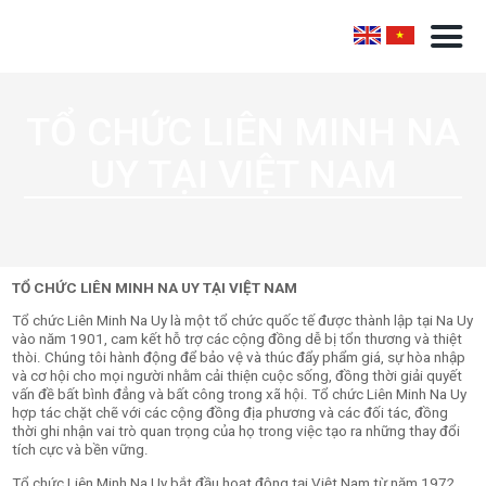
TỔ CHỨC LIÊN MINH NA
UY TẠI VIỆT NAM
TỔ CHỨC LIÊN MINH NA UY TẠI VIỆT NAM
Tổ chức Liên Minh Na Uy là một tổ chức quốc tế được thành lập tại Na Uy
vào năm 1901, cam kết hỗ trợ các cộng đồng dễ bị tổn thương và thiệt
thòi. Chúng tôi hành động để bảo vệ và thúc đẩy phẩm giá, sự hòa nhập
và cơ hội cho mọi người nhằm cải thiện cuộc sống, đồng thời giải quyết
vấn đề bất bình đẳng và bất công trong xã hội. Tổ chức Liên Minh Na Uy
hợp tác chặt chẽ với các cộng đồng địa phương và các đối tác, đồng
thời ghi nhận vai trò quan trọng của họ trong việc tạo ra những thay đổi
tích cực và bền vững.
Tổ chức Liên Minh Na Uy bắt đầu hoạt động tại Việt Nam từ năm 1972