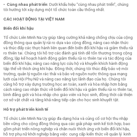
•
Cùng nhau phát triển
: Dưới khẩu hiệu “cùng nhau phát triển”, chúng
tôi hướng tới xây dựng một tổ chức toàn cầu thống nhất.
CÁC HOẠT ĐỘNG TẠI VIỆT NAM
Biến đổi khí hậu
Tổ chức Liên Minh Na Uy giúp tăng cường khả năng chống chịu của cộng
đồng thông qua quản lý rủi ro dựa vào cộng đồng, nâng cao nhận thức
và thúc đẩy các thực hành liên quan đến biến đổi khí hậu và giảm thiểu rủi
ro thiên tai. Chúng tôi hỗ trợ các đánh giá tính dễ tổn thương trong cộng
đồng; lập kế hoạch hành động giảm thiểu rủi ro thiên tai và tác động của
biến đổi khí hậu; nâng cao năng lực cứu hộ và khuyến khích hành động
tập thể về thích ứng khí hậu. Đồng thời, chúng tôi thúc đẩy bảo vệ môi
trường, quản lý nguồn rác thải và bảo vệ nguồn nước thông qua mạng
lưới của Hội Phụ Nữ và nâng cao năng lực lãnh đạo của họ. Chúng tôi
cũng hỗ trợ xây dựng trường học an toàn, xanh và hòa nhập hơn bằng
cách nâng cao nhận thức về biến đổi khí hậu và giảm thiểu rủi ro thiên tai,
bình đẳng giới và hòa nhập cho giáo viên và học sinh, đồng thời cải thiện
cơ sở vật chất và tăng khả năng tiếp cận cho học sinh khuyết tật.
Hỗ trợ phát triển kinh tế
Tổ chức Liên Minh Na Uy giúp đa dạng hóa và củng cố cơ hội thu nhập
bền vững cho cộng đồng thông qua các giải pháp sinh kế tích hợp; bao
gồm phát triển nông nghiệp và chăn nuôi thích ứng với biến đổi khí hậu,
hỗ trợ phụ nữ khởi nghiệp bằng việc cung
cấp kiến thức về quản lý kinh