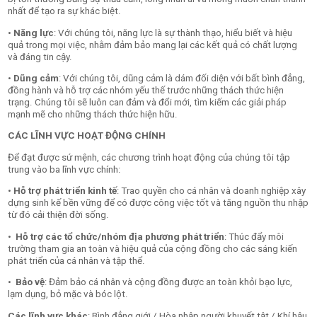
nhất để tạo ra sự khác biệt.
•
Năng lực
: Với chúng tôi, năng lực là sự thành thạo, hiểu biết và hiệu
quả trong mọi việc, nhằm đảm bảo mang lại các kết quả có chất lượng
và đáng tin cậy.
•
Dũng cảm
: Với chúng tôi, dũng cảm là dám đối diện với bất bình đẳng,
đồng hành và hỗ trợ các nhóm yếu thế trước những thách thức hiện
trạng. Chúng tôi sẽ luôn can đảm và đổi mới, tìm kiếm các giải pháp
mạnh mẽ cho những thách thức hiện hữu.
CÁC LĨNH VỰC HOẠT ĐỘNG CHÍNH
Để đạt được sứ mệnh, các chương trình hoạt động của chúng tôi tập
trung vào ba lĩnh vực chính:
•
Hỗ trợ phát triển kinh tế
: Trao quyền cho cá nhân và doanh nghiệp xây
dựng sinh kế bền vững để có được công việc tốt và tăng nguồn thu nhập
từ đó cải thiện đời sống.
•
Hỗ trợ các tổ chức/nhóm địa phương phát triển
: Thúc đẩy
môi
trường tham gia an toàn và hiệu quả của cộng đồng
cho các sáng kiến
phát triển của cá nhân và tập thể.
•
Bảo vệ
: Đảm bảo cá nhân và cộng đồng được an toàn khỏi bạo lực,
lạm dụng, bỏ mặc và bóc lột.
Các lĩnh vực khác
: Bình đẳng giới / Hòa nhập người khuyết tật / Khí hậu